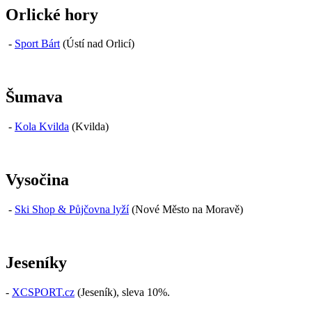
Orlické hory
-
Sport Bárt
(Ústí nad Orlicí)
Šumava
-
Kola Kvilda
(Kvilda)
Vysočina
-
Ski Shop & Půjčovna lyží
(Nové Město na Moravě)
Jeseníky
-
XCSPORT.cz
(Jeseník), sleva 10%.