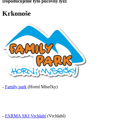
Dopodučujeme tyto půčovny lyží:
Krkonoše
-
Family park
(Horní Mísečky)
-
FARMA SKI Vrchlabí
(Vrchlabí)