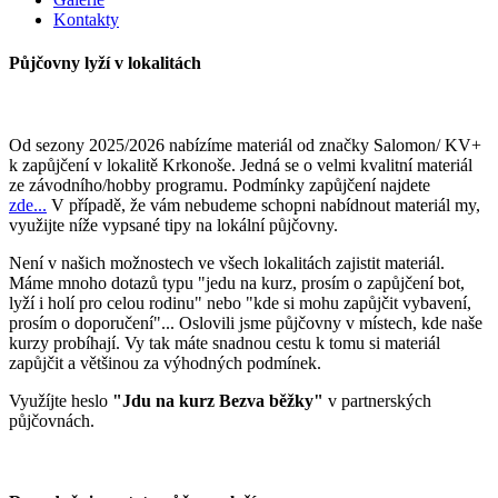
Kontakty
Půjčovny lyží v lokalitách
Od sezony 2025/2026 nabízíme materiál od značky Salomon/ KV+
k zapůjčení v lokalitě Krkonoše. Jedná se o velmi kvalitní materiál
ze závodního/hobby programu. Podmínky zapůjčení najdete
zde...
V případě, že vám nebudeme schopni nabídnout materiál my,
využijte níže vypsané tipy na lokální půjčovny.
Není v našich možnostech ve všech lokalitách zajistit materiál.
Máme mnoho dotazů typu "jedu na kurz, prosím o zapůjčení bot,
lyží i holí pro celou rodinu" nebo "kde si mohu zapůjčit vybavení,
prosím o doporučení"... Oslovili jsme půjčovny v místech, kde naše
kurzy probíhají. Vy tak máte snadnou cestu k tomu si materiál
zapůjčit a většinou za výhodných podmínek.
Využíjte heslo
"Jdu na kurz Bezva běžky"
v partnerských
půjčovnách.