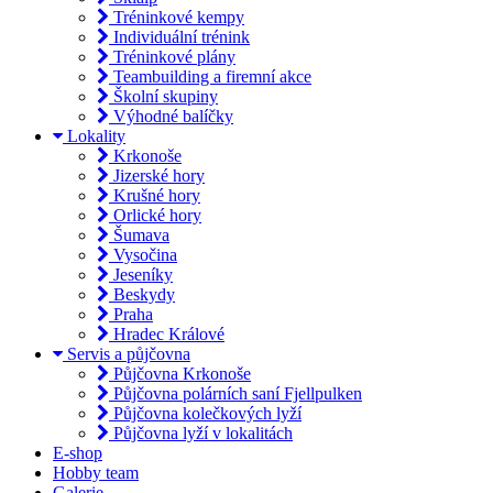
Tréninkové kempy
Individuální trénink
Tréninkové plány
Teambuilding a firemní akce
Školní skupiny
Výhodné balíčky
Lokality
Krkonoše
Jizerské hory
Krušné hory
Orlické hory
Šumava
Vysočina
Jeseníky
Beskydy
Praha
Hradec Králové
Servis a půjčovna
Půjčovna Krkonoše
Půjčovna polárních saní Fjellpulken
Půjčovna kolečkových lyží
Půjčovna lyží v lokalitách
E-shop
Hobby team
Galerie