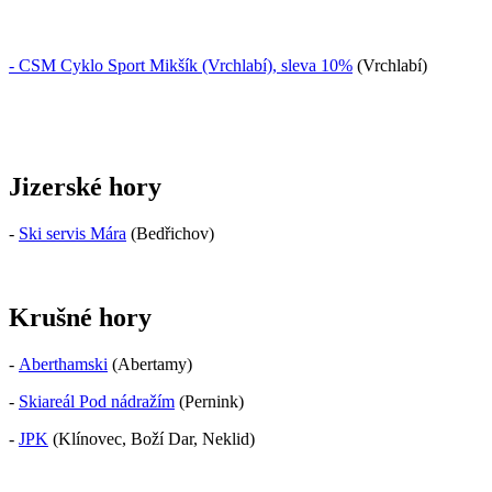
- CSM Cyklo Sport Mikšík (Vrchlabí), sleva 10%
(Vrchlabí)
Jizerské hory
-
Ski servis Mára
(Bedřichov)
Krušné hory
-
Aberthamski
(Abertamy)
-
Skiareál Pod nádražím
(Pernink)
-
JPK
(Klínovec, Boží Dar, Neklid)