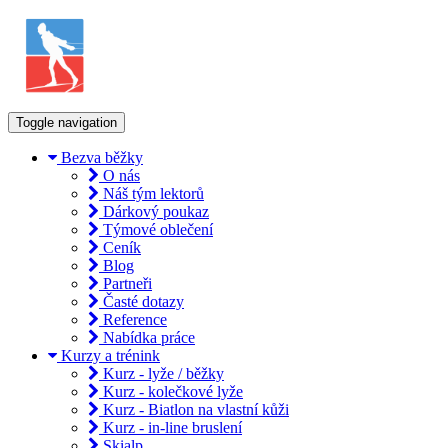
Toggle navigation
Bezva běžky
O nás
Náš tým lektorů
Dárkový poukaz
Týmové oblečení
Ceník
Blog
Partneři
Časté dotazy
Reference
Nabídka práce
Kurzy a trénink
Kurz - lyže / běžky
Kurz - kolečkové lyže
Kurz - Biatlon na vlastní kůži
Kurz - in-line bruslení
Skialp